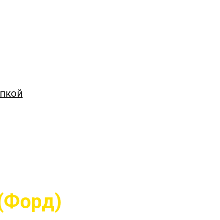
упкой
 (Форд)